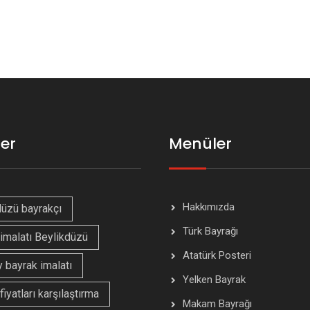
ler
Menüler
Hakkımızda
düzü bayrakçı
Türk Bayrağı
imalatı Beylikdüzü
Atatürk Posteri
 bayrak imalatı
Yelken Bayrak
fiyatları karşılaştırma
Makam Bayrağı