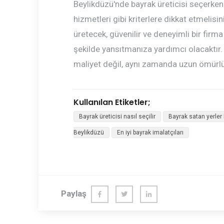
Beylikdüzü'nde bayrak üreticisi seçerken k
hizmetleri gibi kriterlere dikkat etmelisi
üretecek, güvenilir ve deneyimli bir firm
şekilde yansıtmanıza yardımcı olacaktır
maliyet değil, aynı zamanda uzun ömürlü 
Kullanılan Etiketler;
Bayrak üreticisi nasıl seçilir
Bayrak satan yerler
Beylikdüzü
En iyi bayrak imalatçıları
Paylaş
Fac
Twi
Link
ebo
tter
edl