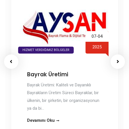
07-04
2025
HIZMET VERDIĞIMIZ BÖLGELER
Bayrak İmalatı
Bayrak İmalatı: Kaliteli ve Dayanıklı
Bayrakların Üretimi Bayraklar, bir ülkenin,
bir organizasyonun veya özel bir
etkinliğin kimliğin...
Devamını Oku