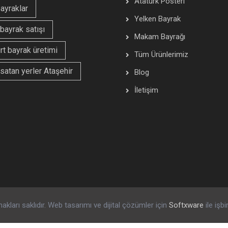
Atatürk Posteri
bayraklar
Yelken Bayrak
i bayrak satışı
Makam Bayrağı
t bayrak üretimi
Tüm Ürünlerimiz
satan yerler Ataşehir
Blog
İletişim
kları saklıdır. Web tasarımı ve dijital çözümler için
Softxware
ile işbi