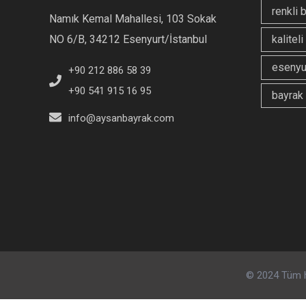
renkli 
Namık Kemal Mahallesi, 103 Sokak
NO 6/B, 34212 Esenyurt/İstanbul
kalitel
esenyur
+90 212 886 58 39
+90 541 915 16 95
bayrak 
info@aysanbayrak.com
© 2024 Tüm ha